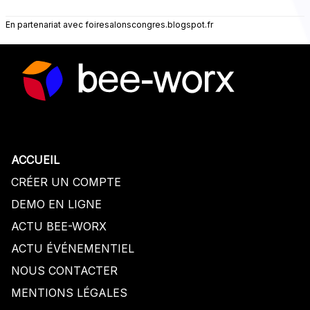
En partenariat avec
foiresalonscongres.blogspot.fr
ACCUEIL
CRÉER UN COMPTE
DEMO EN LIGNE
ACTU BEE-WORX
ACTU
É
V
É
NEMENTIEL
NOUS CONTACTER
MENTIONS LÉGALES